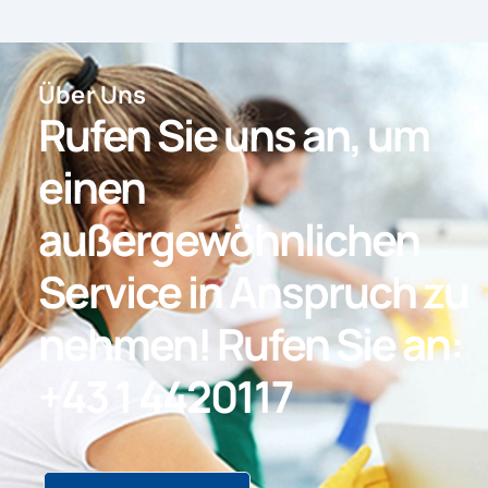
Über Uns
Rufen Sie uns an, um
einen
außergewöhnlichen
Service in Anspruch zu
nehmen! Rufen Sie an:
+43 1 4420117