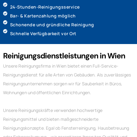
24-Stunden-Reinigungsservice
Bar- & Kartenzahlung möglich
Schonende und gründliche Reinigung
Schnelle Verfügbarkeit vor Ort
Reinigungsdienstleistungen in Wien
Unsere Reinigungsfirma in Wien bietet einen Full-Service-
Reinigungsdienst für alle Arten von Gebäuden. Als zuverlässiges
Reinigungsunternehmen sorgen wir für Sauberkeit in Büros,
Wohnungen und öffentlichen Einrichtungen.
Unsere Reinigungskräfte verwenden hochwertige
Reinigungsmittel und bieten maßgeschneiderte
Reinigungskonzepte. Egal ob Fensterreinigung, Hausbetreuung
oder Schneeräumung – wir garantieren Ihnen top Qualität und