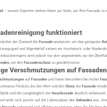
il
– unsere Experten stehen Ihnen zur Seite, um Ihre Fassade zu r
sadenreinigung funktioniert
unächst der Zustand der
Fassade
analysiert, um das geeignete
Re
ungsgrad und Algenbefall setzen wir Hochdruck- oder Niederdru
hdruckreinigers wird jedoch nur dort angewendet, wo die Oberflä
hoden
, um den
Fassadenschutz
zu gewährleisten.
ige Verschmutzungen auf Fassaden
schmutzungen
auf
Fassaden
und treten besonders bei hoher
Feuc
schwarze Flecken, die den Wert und den
Glanz
der
Fassade
minder
Optik und die Langlebigkeit der
Hausfassade
deutlich verbessert.
l wirkt sich positiv auf die Lebensdauer des
Gebäudes
aus. Uns