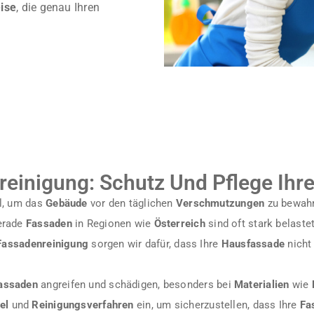
ise
, die genau Ihren
einigung: Schutz Und Pflege Ihr
ll, um das
Gebäude
vor den täglichen
Verschmutzungen
zu bewahr
erade
Fassaden
in Regionen wie
Österreich
sind oft stark belaste
 Fassadenreinigung
sorgen wir dafür, dass Ihre
Hausfassade
nicht
assaden
angreifen und schädigen, besonders bei
Materialien
wie
el
und
Reinigungsverfahren
ein, um sicherzustellen, dass Ihre
Fa