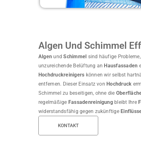
Algen Und Schimmel Eff
Algen
und
Schimmel
sind häufige Probleme,
unzureichende Belüftung an
Hausfassaden
e
Hochdruckreinigers
können wir selbst hart
entfernen. Dieser Einsatz von
Hochdruck
erm
Schimmel zu beseitigen, ohne die
Oberfläch
regelmäßige
Fassadenreinigung
bleibt Ihre
widerstandsfähig gegen zukünftige
Einflüss
KONTAKT