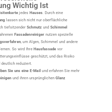
ng Wichtig Ist
isitenkarte
jedes
Hauses
. Durch eine
ung
lassen sich nicht nur oberflächliche
ch tiefsitzender
Schmutz
und
Schimmel
fahrenen
Fassadenreiniger
nutzen spezielle
gsverfahren
, um Algen, Schimmel und andere
ernen. So wird Ihre
Hausfassade
vor
tterungseinflüsse geschützt, und das Risiko
 deutlich reduziert.
iben Sie uns eine E-Mail
und erfahren Sie mehr
einigen
und ihren ursprünglichen
Glanz