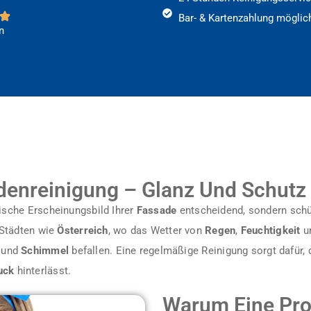
Bar- & Kartenzahlung möglic
n
denreinigung – Glanz Und Schutz
tische Erscheinungsbild Ihrer
Fassade
entscheidend, sondern schü
 Städten wie
Österreich
, wo das Wetter von
Regen
,
Feuchtigkeit
u
und
Schimmel
befallen. Eine regelmäßige Reinigung sorgt dafür,
uck
hinterlässt.
Warum Eine Pro