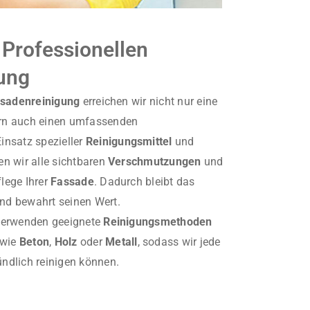
 Professionellen
ung
ssadenreinigung
erreichen wir nicht nur eine
ern auch einen umfassenden
Einsatz spezieller
Reinigungsmittel
und
en wir alle sichtbaren
Verschmutzungen
und
flege Ihrer
Fassade
. Dadurch bleibt das
nd bewahrt seinen Wert.
erwenden geeignete
Reinigungsmethoden
wie
Beton
,
Holz
oder
Metall
, sodass wir jede
ndlich reinigen können.