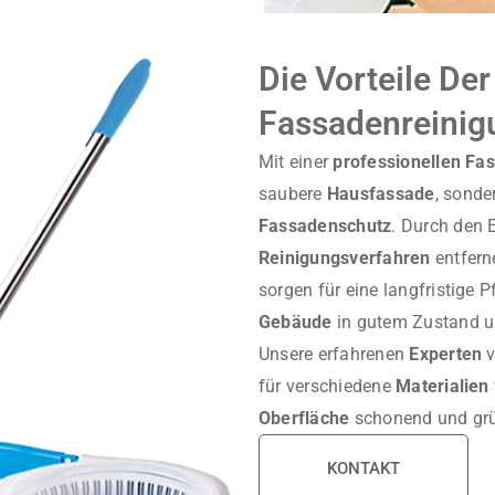
Die Vorteile Der
Fassadenreinig
Mit einer
professionellen Fa
saubere
Hausfassade
, sond
Fassadenschutz
. Durch den 
Reinigungsverfahren
entfern
sorgen für eine langfristige P
Gebäude
in gutem Zustand u
Unsere erfahrenen
Experten
v
für verschiedene
Materialien
Oberfläche
schonend und grü
KONTAKT