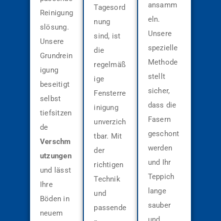
ansamm
Tagesord
Reinigung
eln.
nung
slösung.
Unsere
sind, ist
Unsere
spezielle
die
Grundrein
Methode
regelmäß
igung
stellt
ige
beseitigt
sicher,
Fensterre
selbst
dass die
inigung
tiefsitzen
Fasern
unverzich
de
geschont
tbar. Mit
Verschm
werden
der
utzungen
und Ihr
richtigen
und lässt
Teppich
Technik
Ihre
lange
und
Böden in
sauber
passende
neuem
und