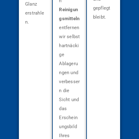
n
Glanz
gepflegt
Reinigun
erstrahle
bleibt.
gsmitteln
n.
entfernen
wir selbst
hartnäcki
ge
Ablageru
ngen und
verbesser
n die
Sicht und
das
Erschein
ungsbild
Ihres