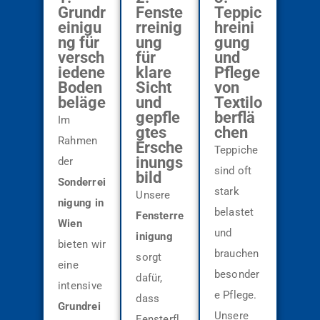
Grundr
Fenste
Teppic
einigu
rreinig
hreini
ng für
ung
gung
versch
für
und
iedene
klare
Pflege
Boden
Sicht
von
beläge
und
Textilo
gepfle
berflä
Im
gtes
chen
Rahmen
Ersche
Teppiche
inungs
der
sind oft
bild
Sonderrei
stark
Unsere
nigung in
belastet
Fensterre
Wien
und
inigung
bieten wir
brauchen
sorgt
eine
besonder
dafür,
intensive
e Pflege.
dass
Grundrei
Unsere
Fensterfl