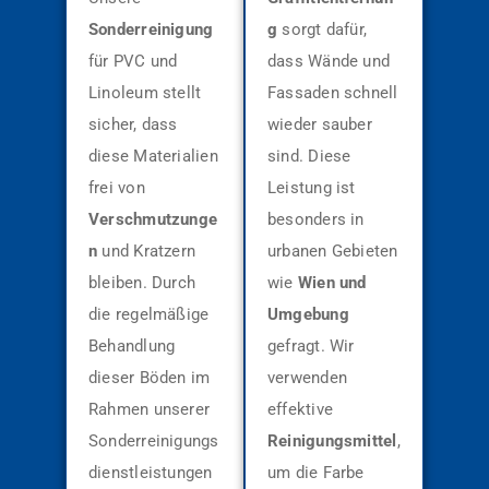
Sonderreinigung
g
sorgt dafür,
für PVC und
dass Wände und
Linoleum stellt
Fassaden schnell
sicher, dass
wieder sauber
diese Materialien
sind. Diese
frei von
Leistung ist
Verschmutzunge
besonders in
n
und Kratzern
urbanen Gebieten
bleiben. Durch
wie
Wien und
die regelmäßige
Umgebung
Behandlung
gefragt. Wir
dieser Böden im
verwenden
Rahmen unserer
effektive
Sonderreinigungs
Reinigungsmittel
,
dienstleistungen
um die Farbe