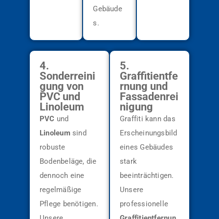
Gebäude
s.
4.
5.
Sonderreini
Graffitientfe
gung von
rnung und
PVC und
Fassadenrei
Linoleum
nigung
PVC
und
Graffiti kann das
Linoleum
sind
Erscheinungsbild
robuste
eines Gebäudes
Bodenbeläge, die
stark
dennoch eine
beeinträchtigen.
regelmäßige
Unsere
Pflege benötigen.
professionelle
Unsere
Graffitientfernun