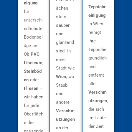
nigung
Teppichr
ächen
für
einigung
stets
unterschi
in Wien
sauber
edlichste
reinigt
und
Bodenbel
Ihre
glänzend
äge an.
Teppiche
sind. In
Ob
PVC
,
gründlich
einer
Linoleum
,
und
Stadt wie
Steinböd
entfernt
Wien
, wo
en
oder
alle
Staub
Fliesen
–
Verschm
und
wir haben
utzungen
,
andere
für jede
die sich
Verschm
Oberfläch
im Laufe
utzungen
e die
der Zeit
an der
passende