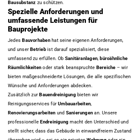
Bausubstanz
zu schützen.
Spezielle Anforderungen und
umfassende Leistungen für
Bauprojekte
Jedes
Bauvorhaben
hat seine eigenen Anforderungen,
und unser
Betrieb
ist darauf spezialisiert, diese
umfassend zu erfüllen. Ob
Sanitäranlagen
,
büroähnliche
Räumlichkeiten
oder stark beanspruchte
Bereiche
– wir
bieten maßgeschneiderte Lösungen, die alle spezifischen
Wünsche und Anforderungen abdecken.
Zusätzlich zur
Bauendreinigung
bieten wir
Reinigungsservices für
Umbauarbeiten
,
Renovierungsarbeiten
und
Sanierungen
an. Unsere
professionelle
Endreinigung
macht den Unterschied und
stellt sicher, dass das Gebäude in einwandfreiem Zustand
übergeben wird – sei es ein privates
Wohnung
oder ein