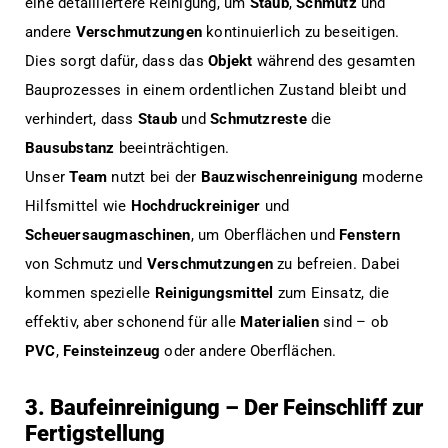
eine detailliertere Reinigung, um
Staub
,
Schmutz
und
andere
Verschmutzungen
kontinuierlich zu beseitigen.
Dies sorgt dafür, dass das
Objekt
während des gesamten
Bauprozesses in einem ordentlichen Zustand bleibt und
verhindert, dass
Staub
und
Schmutzreste
die
Bausubstanz
beeinträchtigen.
Unser
Team
nutzt bei der
Bauzwischenreinigung
moderne
Hilfsmittel wie
Hochdruckreiniger
und
Scheuersaugmaschinen
, um Oberflächen und
Fenstern
von Schmutz und
Verschmutzungen
zu befreien. Dabei
kommen spezielle
Reinigungsmittel
zum Einsatz, die
effektiv, aber schonend für alle
Materialien
sind – ob
PVC
,
Feinsteinzeug
oder andere Oberflächen.
3. Baufeinreinigung – Der Feinschliff zur
Fertigstellung