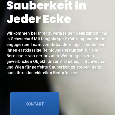
Sauberkeit In
Jeder Ecke
Willkommen bei Ihrer zuverlässigen Reinigungsfirma
in Schwechat! Mit langjähriger Erfahrung und einem
engagierten Team von Gebäudereinigern bieten wir
Ihnen erstklassige Reinigungsleistungen für alle
Bereiche – von der privaten Wohnung bis zum
gewerblichen Objekt. Unser Ziel ist es, in Schwechat
und Wien für perfekte Sauberkeit zu sorgen, ganz
nach Ihren individuellen Bedürfnissen.
KONTAKT