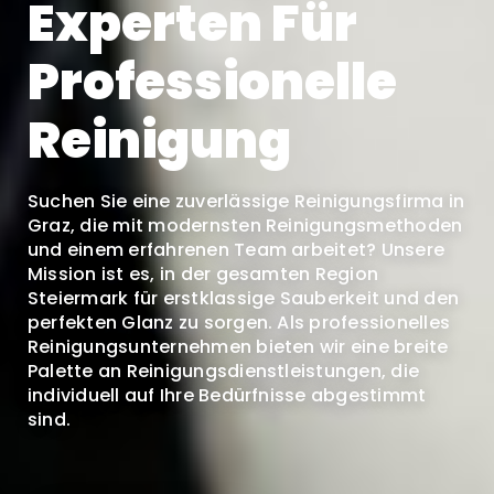
Experten Für
Professionelle
Reinigung
Suchen Sie eine zuverlässige Reinigungsfirma in
Graz, die mit modernsten Reinigungsmethoden
und einem erfahrenen Team arbeitet? Unsere
Mission ist es, in der gesamten Region
Steiermark für erstklassige Sauberkeit und den
perfekten Glanz zu sorgen. Als professionelles
Reinigungsunternehmen bieten wir eine breite
Palette an Reinigungsdienstleistungen, die
individuell auf Ihre Bedürfnisse abgestimmt
sind.