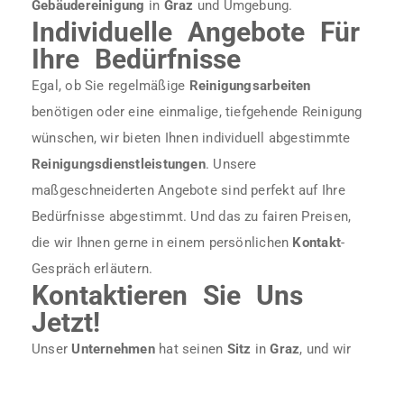
Gebäudereinigung
in
Graz
und Umgebung.
Individuelle Angebote Für
Ihre Bedürfnisse
Egal, ob Sie regelmäßige
Reinigungsarbeiten
benötigen oder eine einmalige, tiefgehende Reinigung
wünschen, wir bieten Ihnen individuell abgestimmte
Reinigungsdienstleistungen
. Unsere
maßgeschneiderten Angebote sind perfekt auf Ihre
Bedürfnisse abgestimmt. Und das zu fairen Preisen,
die wir Ihnen gerne in einem persönlichen
Kontakt
-
Gespräch erläutern.
Kontaktieren Sie Uns
Jetzt!
Unser
Unternehmen
hat seinen
Sitz
in
Graz
, und wir
sind stolz darauf, in der Region als Experten in der
Reinigungsbranche
bekannt zu sein.
Rufen Sie uns an