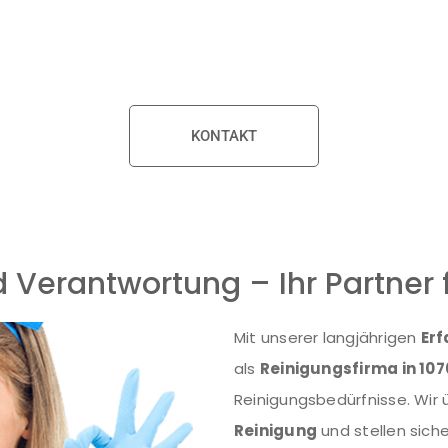
en
Standards
in der Reinigung, um Ihnen stets ein hervorragendes 
hre
Immobilien
stets gepflegt und in einwandfreiem Zustand sind.
ßgeschneiderte
Lösungen
, die auf Ihre spezifischen Anforderunge
rieren, während wir uns um die
Sauberkeit
und Pflege Ihrer
Räuml
KONTAKT
 Verantwortung – Ihr Partner 
Mit unserer langjährigen
Er
als
Reinigungsfirma in 107
Reinigungsbedürfnisse. Wi
Reinigung
und stellen sich