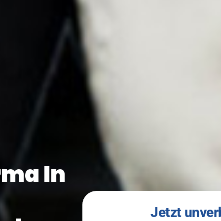
rma In
Jetzt unver