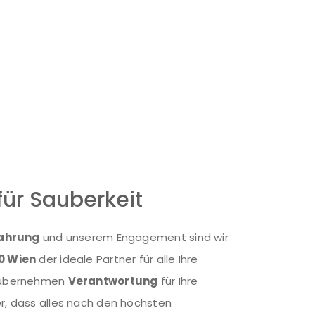
Ergebnis zu bieten.
 Ob es sich um kleinere
Büros
oder größere
n abgestimmt sind. So können Sie sich auf das
ichkeiten
kümmern.
für Sauberkeit
fahrung
und unserem Engagement sind wir
0 Wien
der ideale Partner für alle Ihre
r übernehmen
Verantwortung
für Ihre
er, dass alles nach den höchsten