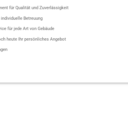
nt für Qualität und Zuverlässigkeit
d individuelle Betreuung
rvice für jede Art von Gebäude
och heute Ihr persönliches Angebot
ngen
Leistungen – Vielseitig Und Ind
l an
Reinigungsservices
, die Ihnen das Leben erleichtern. Unsere
assadenreinigung
, sodass Ihre
Gebäude
und
Objekte
immer einen 