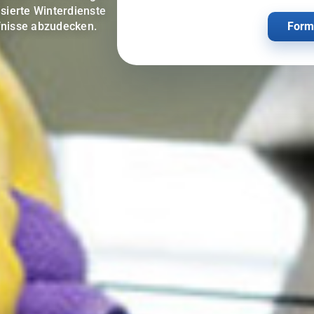
isierte Winterdienste
Form
fnisse abzudecken.