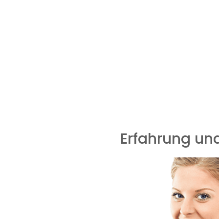
wir auf die höchst
Unsere
Hausbetreuung
sorgt dafür, dass I
Firmengebäude
handelt, wir bieten Ihnen ma
Wesentliche konzent
Erfahrung und