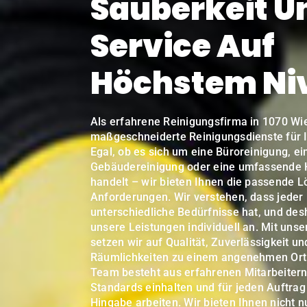
Sauberkeit U
Service Auf
Höchstem Ni
Als erfahrene Reinigungsfirma in 1070 Wie
maßgeschneiderte Reinigungsdienste für I
Egal, ob es sich um eine Büroreinigung, ei
Gebäudereinigung oder eine umfassende
handelt – wir bieten Ihnen die passende L
Anforderungen. Wir verstehen, dass jeder
unterschiedliche Bedürfnisse hat, und des
unsere Leistungen individuell an. Mit uns
setzen wir auf Qualität, Zuverlässigkeit u
Räumlichkeiten zu einem angenehmen Ort
Team besteht aus erfahrenen Mitarbeitern
Standards einhalten und für jeden Auftrag
Hingabe arbeiten. Wir bieten Ihnen nicht n