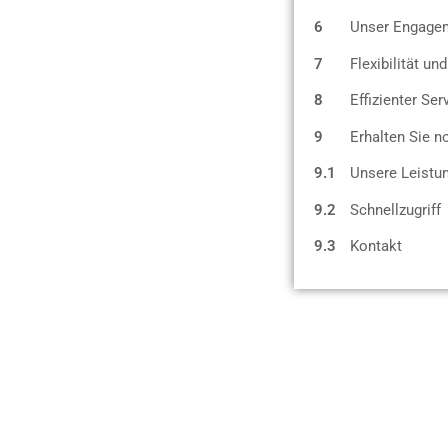
6
Unser Engageme
7
Flexibilität un
8
Effizienter Se
9
Erhalten Sie n
9.1
Unsere Leistu
9.2
Schnellzugriff
9.3
Kontakt
Unsere 
Bei der EcoClean
bieten wir eine Vielzah
Unterhaltsreinigung
bis hin zur spezialisierten
F