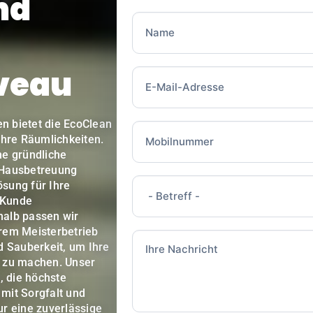
nd
veau
n bietet die EcoClean
hre Räumlichkeiten.
ne gründliche
 Hausbetreuung
ösung für Ihre
 Kunde
halb passen wir
erem Meisterbetrieb
nd Sauberkeit, um Ihre
 zu machen. Unser
, die höchste
 mit Sorgfalt und
ur eine zuverlässige