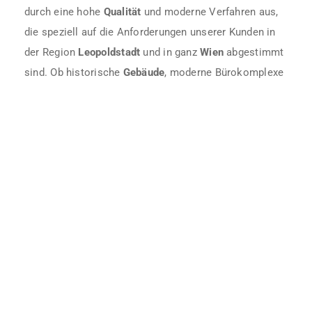
durch eine hohe
Qualität
und moderne Verfahren aus,
die speziell auf die Anforderungen unserer Kunden in
der Region
Leopoldstadt
und in ganz
Wien
abgestimmt
sind. Ob historische
Gebäude
, moderne Bürokomplexe
oder spezielle
Reinigungsarbeiten
an schwer
zugänglichen Stellen – wir bieten Ihnen professionelle
Lösungen in allen
Bereichen
der
Gebäudereinigung
.
Unser
Meisterbetrieb
verwendet moderne
Technologien
und umweltfreundliche Methoden, um
die besten Ergebnisse zu erzielen und den höchsten
Hygiene
-Standards gerecht zu werden.
Unsere Leistungen umfassen dabei nicht nur die
klassische
Gebäudereinigung
, sondern auch spezielle
Reinigungsdienste für
Denkmalpflege
und
Fassadenreinigung
. Besonders in einer historischen