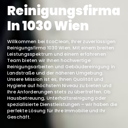
Reinigungsfirma
In 1030 Wien
Willkommen bei EcoClean, Ihrer zuverlässigen
Reinigungsfirma 1030 Wien. Mit einem breiten
Leistungsspektrum und einem erfahrenen
Team bieten wir Ihnen hochwertige
Reinigungsarbeiten und Gebäudereinigung in
Landstraße und der näheren Umgebung.
Unsere Mission ist es, Ihnen Qualität und
Hygiene auf höchstem Niveau zu bieten und
Ihre Anforderungen stets zu übertreffen. Ob
Hausbetreuung, Unterhaltsreinigung oder
spezialisierte Dienstleistungen – wir haben die
perfekte Lösung für Ihre Immobilie und Ihr
Geschäft.