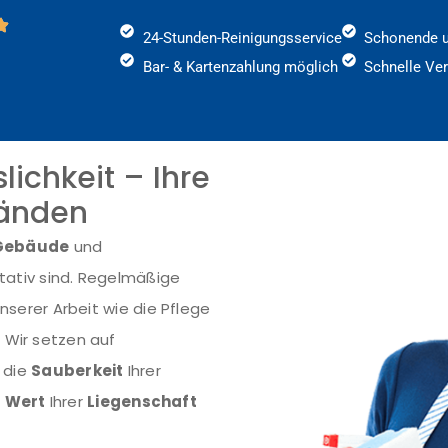
24-Stunden-Reinigungsservice
Schonende u
n
Bar- & Kartenzahlung möglich
Schnelle Ver
lichkeit – Ihre
Händen
Gebäude
und
ativ sind. Regelmäßige
nserer Arbeit wie die Pflege
. Wir setzen auf
e die
Sauberkeit
Ihrer
n
Wert
Ihrer
Liegenschaft