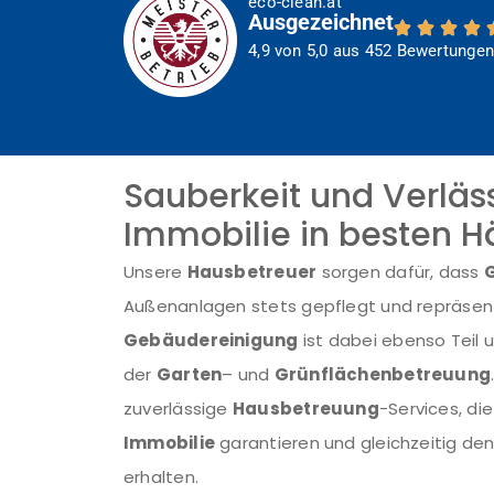
eco-clean.at
Ausgezeichnet
4,9 von 5,0 aus 452 Bewertunge
Sauberkeit und Verläss
Immobilie in besten 
Unsere
Hausbetreuer
sorgen dafür, dass
Außenanlagen stets gepflegt und repräsent
Gebäudereinigung
ist dabei ebenso Teil u
der
Garten
– und
Grünflächenbetreuung
zuverlässige
Hausbetreuung
-Services, di
Immobilie
garantieren und gleichzeitig de
erhalten.