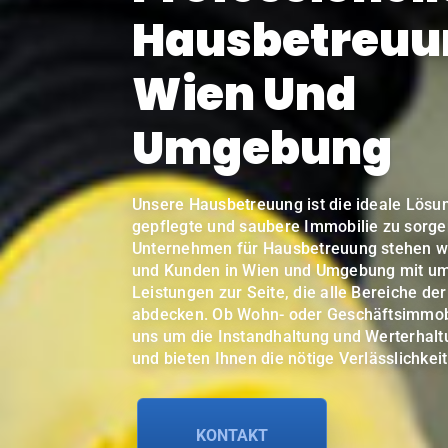
Hausbetreuu
Wien Und
Umgebung
Unsere Hausbetreuung ist die ideale Lösun
gepflegte und saubere Immobilie zu sorge
Unternehmen für Hausbetreuung stehen w
und Kunden in Wien und Umgebung mit u
Leistungen zur Seite, die alle Bereiche de
abdecken. Ob Wohn- oder Geschäftsimmob
uns um die Instandhaltung und Werterhalt
und bieten Ihnen die nötige Verlässlichkeit
KONTAKT